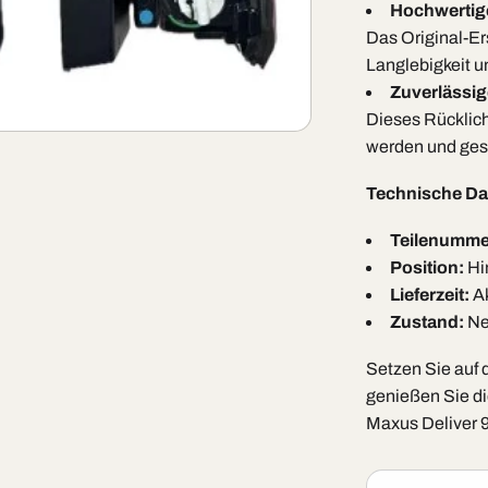
Hochwertige
Das Original-Er
Langlebigkeit u
Zuverlässig
Dieses Rücklicht
werden und gese
Technische Da
Teilenumme
Position:
Hin
Lieferzeit:
Ak
Zustand:
Neu
Setzen Sie auf 
genießen Sie di
Maxus Deliver 9