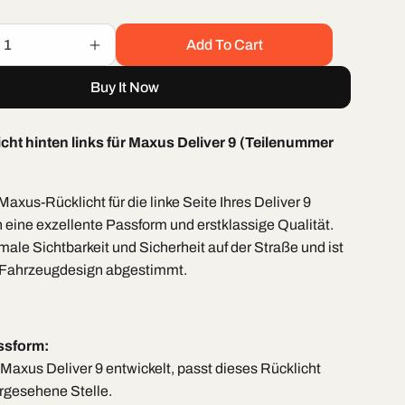
Add To Cart
Increase
quantity
Buy It Now
for
Rücklicht
HL
icht hinten links für Maxus Deliver 9 (Teilenummer
Maxus
Deliver
9
Maxus-Rücklicht für die linke Seite Ihres Deliver 9
 eine exzellente Passform und erstklassige Qualität.
imale Sichtbarkeit und Sicherheit auf der Straße und ist
s Fahrzeugdesign abgestimmt.
ssform:
 Maxus Deliver 9 entwickelt, passt dieses Rücklicht
rgesehene Stelle.