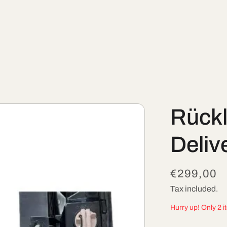
Rückl
Deliv
Regular
€299,00
price
Tax included.
Hurry up! Only 2 i