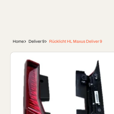
Home
Deliver 9
Rücklicht HL Maxus Deliver 9
Skip To
Product
Information