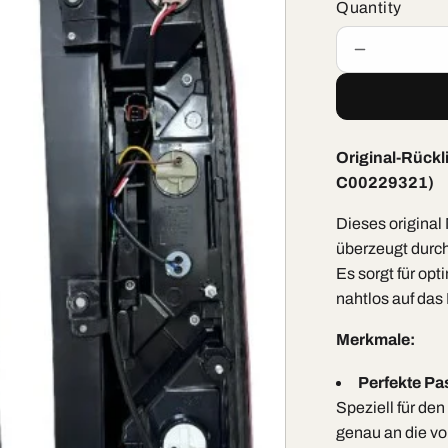
Quantity
Decrease
quantity
for
Rücklicht
HL
Original-Rückl
Maxus
C00229321)
Deliver
9
Dieses original 
überzeugt durch
Es sorgt für opt
nahtlos auf da
Merkmale:
Perfekte Pa
Speziell für den
genau an die vo