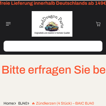
eie Lieferung innerhalb Deutschlands ab 149€
Skip To
Content
Cart
Search
te erfragen Sie bei d
Home
BJ40
🔥 Zündkerzen (4 Stück) – BAIC BJ40