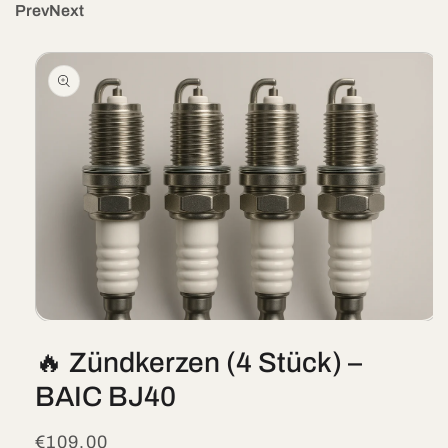
Prev
Next
Skip To
Product
Information
Open
media
🔥 Zündkerzen (4 Stück) –
1
in
modal
BAIC BJ40
Regular
€109,00