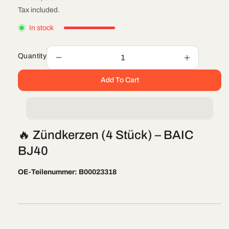
price
Tax included.
In stock
Quantity
Decrease
Increase
quantity
quantity
Add To Cart
for
for
🔥
🔥
Zündkerzen
Zündkerz
(4
(4
Stück)
Stück)
🔥 Zündkerzen (4 Stück) – BAIC
–
–
BAIC
BAIC
BJ40
BJ40
BJ40
OE-Teilenummer: B00023318