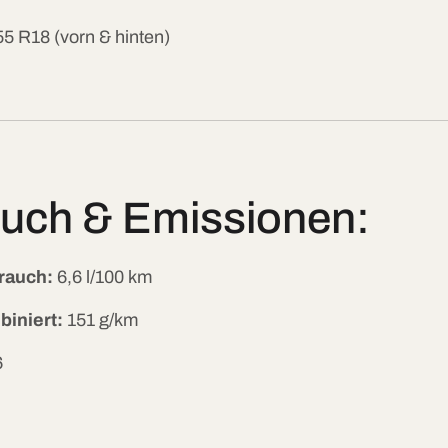
5 R18 (vorn & hinten)
auch & Emissionen:
rauch:
6,6 l/100 km
iniert:
151 g/km
6