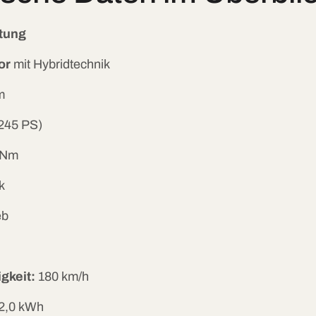
tung
or
mit Hybridtechnik
m
245 PS)
 Nm
k
eb
gkeit:
180 km/h
2,0 kWh