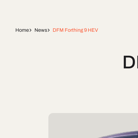
Home
News
DFM Forthing 9 HEV
D