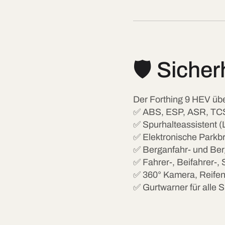
🛡️ Siche
Der Forthing 9 HEV über
✅ ABS, ESP, ASR, TC
✅ Spurhalteassistent 
✅ Elektronische Park
✅ Berganfahr- und Ber
✅ Fahrer-, Beifahrer-, 
✅ 360° Kamera, Reifen
✅ Gurtwarner für alle S