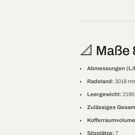
📐 Maße 
Abmessungen (L/B
Radstand:
3018 m
Leergewicht:
2195
Zulässiges Gesam
Kofferraumvolume
Sitzplätze:
7