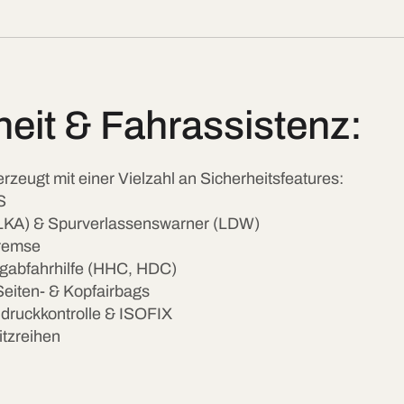
rheit & Fahrassistenz:
zeugt mit einer Vielzahl an Sicherheitsfeatures:
S
(LKA) & Spurverlassenswarner (LDW)
bremse
gabfahrhilfe (HHC, HDC)
Seiten- & Kopfairbags
druckkontrolle & ISOFIX
itzreihen