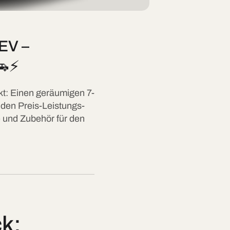
HEV –
🚗⚡
kt: Einen geräumigen 7-
den Preis-Leistungs-
e und Zubehör für den
k: