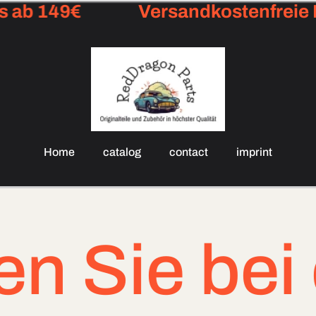
b 149€
Versandkostenfreie Lie
Home
catalog
contact
imprint
bei dringen