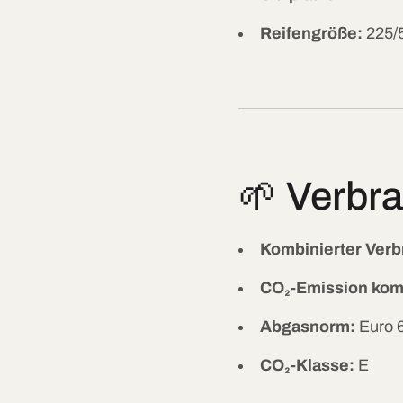
Reifengröße:
225/5
🌱 Verbr
Kombinierter Verb
CO₂-Emission komb
Abgasnorm:
Euro 
CO₂-Klasse:
E