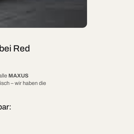
 bei Red
alle
MAXUS
isch – wir haben die
bar: