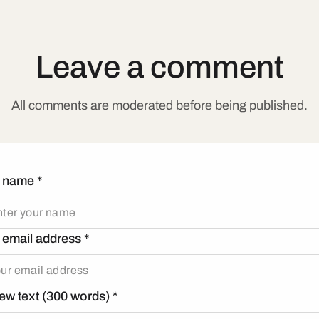
Leave a comment
All comments are moderated before being published.
r name
*
 email address
*
ew text (300 words)
*