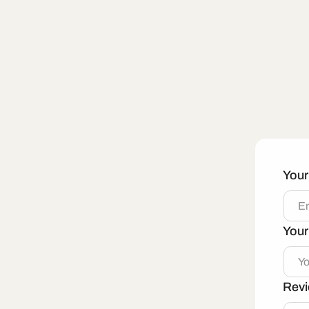
You
Your
Revi