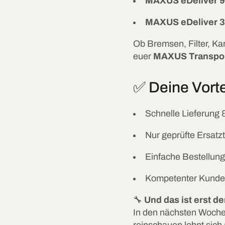
MAXUS eDeliver 9
MAXUS eDeliver 3
Ob Bremsen, Filter, Kar
euer
MAXUS Transpor
✅ Deine Vorte
Schnelle Lieferung 
Nur geprüfte Ersatzte
Einfache Bestellun
Kompetenter Kunde
🔧
Und das ist erst de
In den nächsten Woch
reinschauen lohnt sich 