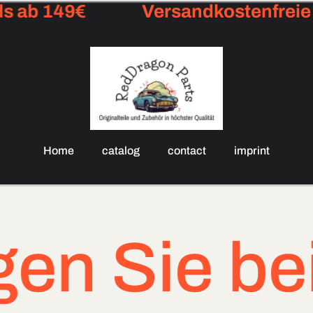
ab 149€
Versandkostenfreie Lie
Home
catalog
contact
imprint
bei dringe