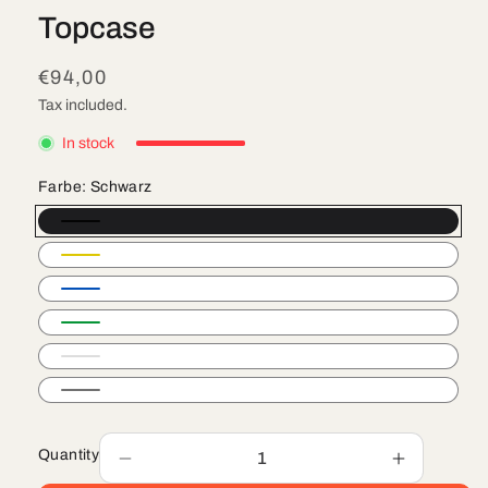
media
Topcase
1
in
modal
Regular
€94,00
price
Tax included.
In stock
Farbe:
Schwarz
Quantity
Decrease
Increase