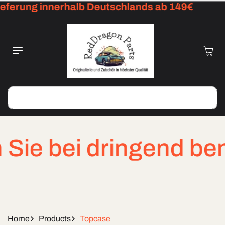
eferung innerhalb Deutschlands ab 149€
Skip To
Content
Cart
Search
ie bei dringend benöt
Home
Products
Topcase