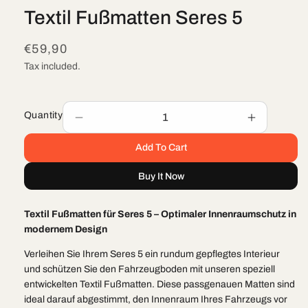
media
Textil Fußmatten Seres 5
1
in
modal
Regular
€59,90
price
Tax included.
Quantity
Decrease
Increase
quantity
quantity
Add To Cart
for
for
Textil
Textil
Buy It Now
Fußmatten
Fußmatte
Seres
Seres
5
5
Textil Fußmatten für Seres 5 – Optimaler Innenraumschutz in
modernem Design
Verleihen Sie Ihrem Seres 5 ein rundum gepflegtes Interieur
und schützen Sie den Fahrzeugboden mit unseren speziell
entwickelten Textil Fußmatten. Diese passgenauen Matten sind
ideal darauf abgestimmt, den Innenraum Ihres Fahrzeugs vor