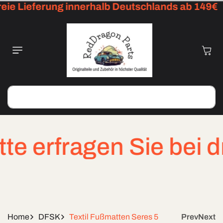
ie Lieferung innerhalb Deutschlands ab 149€
Skip To
Content
Cart
Search
 erfragen Sie bei dri
Home
DFSK
Textil Fußmatten Seres 5
Prev
Next