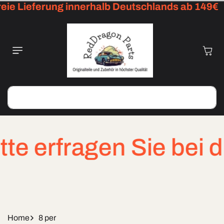
ie Lieferung innerhalb Deutschlands ab 149€
Skip To
Content
Cart
Search
 erfragen Sie bei dri
Home
8 per