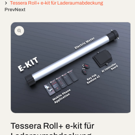
Tessera Roll+ e-kit für Laderaumabdeckung
Prev
Next
Skip To
Product
Information
Open
media
Tessera Roll+ e-kit für
1
in
modal