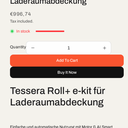
Laderaumabdeckung
Regular
€996,74
price
Tax included.
In stock
Quantity
Decrease
Increase
quantity
quantity
Add To Cart
for
for
Tessera
Tessera
Buy It Now
Roll+
Roll+
e-
e-
kit
kit
Tessera Roll+ e-kit für
für
für
Laderaumabdeckung
Laderaum
Laderaumabdeckung
Einfache und automatische Nutzung mit Motor & AI Smart