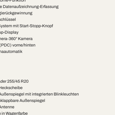
home-Funktion
he Datenaufzeichnung-Erfassung
ierückgewinnung
chlüssel
ystem mit Start-Stopp-Knopf
p-Display
mera-360° Kamera
 (PDC) vorne/hinten
maautomatik
der 255/45 R20
Heckscheibe
ußenspiegel mit integrierten Blinkleuchten
anklappbare Außenspiegel
Antenne
 in Wagenfarbe