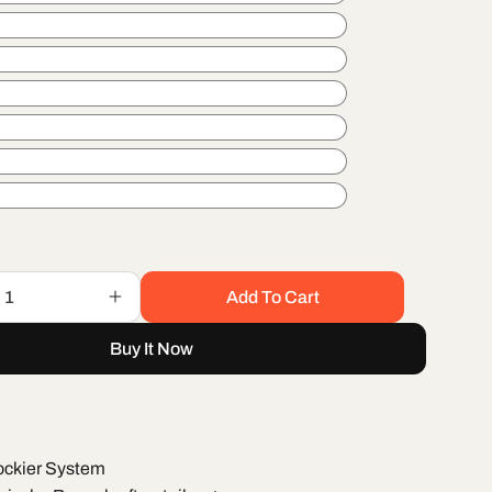
Add To Cart
Increase
quantity
Buy It Now
for
Seres
5
ockier System