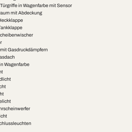
Türgriffe in Wagenfarbe mit Sensor
rraum mit Abdeckung
 Heckklappe
 Tankklappe
cheibenwischer
r
mit Gasdruckdämpfern
asdach
 in Wagenfarbe
ht
licht
cht
ht
licht
rscheinwerfer
cht
chlussleuchten