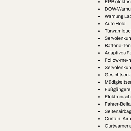
EPB elektri
DOW-Warnun
Warnung Lad
Auto Hold
Türwarnleuc
Servolenku
Batterie-T
Adaptives Fe
Follow-me-
Servolenku
Gesichtser
Müdigkeitse
Fußgängere
Elektronisc
Fahrer-Beifa
Seitenairba
Curtain- Air
Gurtwarner a