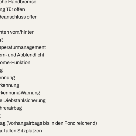
sche Handbremse
g Tür offen
eanschluss offen
hten vorn/hinten
ng
emperaturmanagement
rn- und Abblendlicht
home-Funktion
ng
kennung
rkennung
rkennung-Warnung
he Diebstahlsicherung
hrerairbag
g
bag (Vorhangairbags bis in den Fond reichend)
uf allen Sitzplätzen