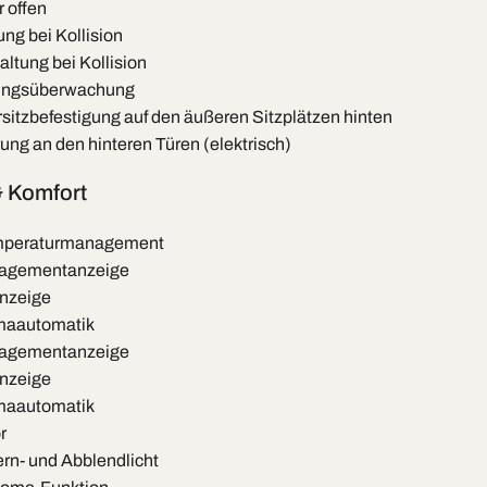
 offen
ung bei Kollision
ltung bei Kollision
ngsüberwachung
ersitzbefestigung auf den äußeren Sitzplätzen hinten
ung an den hinteren Türen (elektrisch)
 Komfort
emperaturmanagement
agementanzeige
nzeige
maautomatik
agementanzeige
nzeige
maautomatik
r
rn- und Abblendlicht