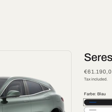
Seres
Regular
€61.190,
price
Tax included.
Farbe:
Blau