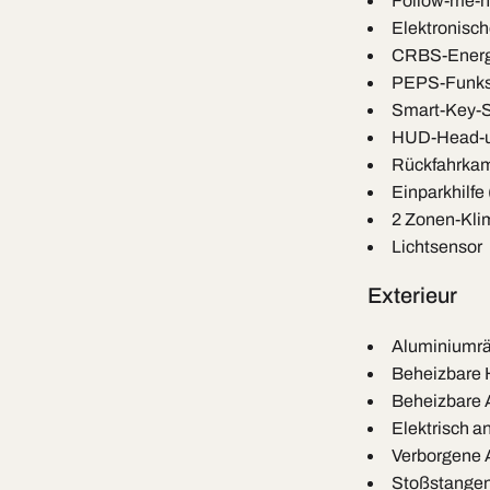
Follow-me-
Elektronisc
CRBS-Energ
PEPS-Funks
Smart-Key-S
HUD-Head-u
Rückfahrka
Einparkhilfe
2 Zonen-Kli
Lichtsensor
Exterieur
Aluminiumrä
Beheizbare 
Beheizbare A
Elektrisch 
Verborgene 
Stoßstangen