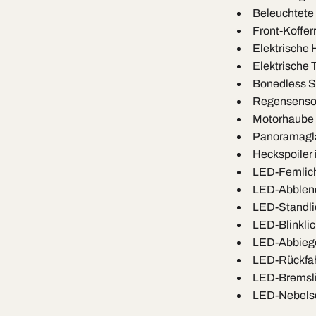
Beleuchtete 
Front-Koffe
Elektrische
Elektrische
Bonedless S
Regensenso
Motorhaube 
Panoramagl
Heckspoiler
LED-Fernlic
LED-Abblend
LED-Standli
LED-Blinklic
LED-Abbiege
LED-Rückfah
LED-Bremsli
LED-Nebels