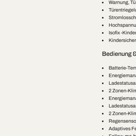
Warnung, Tür
Türentriegel
Stromlosscha
Hochspannu
Isofix -Kind
Kindersicher
Bedienung &
Batterie-T
Energieman
Ladestatusa
2 Zonen-Kli
Energieman
Ladestatusa
2 Zonen-Kli
Regensenso
Adaptives Fe