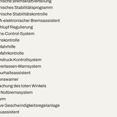
nische Bremskraftverteilung
nisches Stabilitätsprogramm
ische Stabilitätskontrolle
elektronischer Bremsassistent
hlupf Regulierung
ns-Control-System
nskontrolle
ahrhilfe
ahrkontrolle
druck-Kontrollsystem
erlassen-Warnsystem
rhalteassistent
onswarner
hung des toten Winkels
s Notbremssystem
arm
e Geschwindigkeitsregelanlage
uassistent