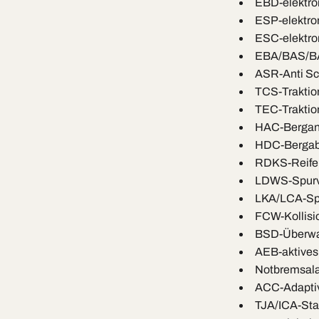
EBD-elektro
ESP-elektro
ESC-elektron
EBA/BAS/BA-
ASR-Anti Sc
TCS-Traktio
TEC-Traktio
HAC-Berganf
HDC-Bergabf
RDKS-Reifen
LDWS-Spurv
LKA/LCA-Spu
FCW-Kollisi
BSD-Überwac
AEB-aktive
Notbremsal
ACC-Adaptiv
TJA/ICA-Sta