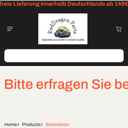
eie Lieferung innerhalb Deutschlands ab 149€
Skip To
Content
Cart
Search
tte erfragen Sie bei 
Home
Products
Seitenleiter