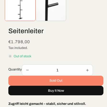
modal
mod
Seitenleiter
Regular
€1.798,00
price
Tax included.
Out of stock
Quantity
Decrease
Increase
quantity
quantity
Sold Out
for
for
Seitenleiter
Seitenleite
Buy It Now
Zugriff leicht gemacht – stabil, sicher und stilvoll.