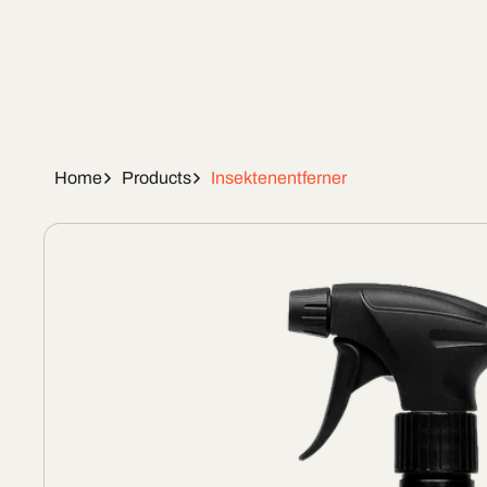
Home
Products
Insektenentferner
Skip To
Product
Information