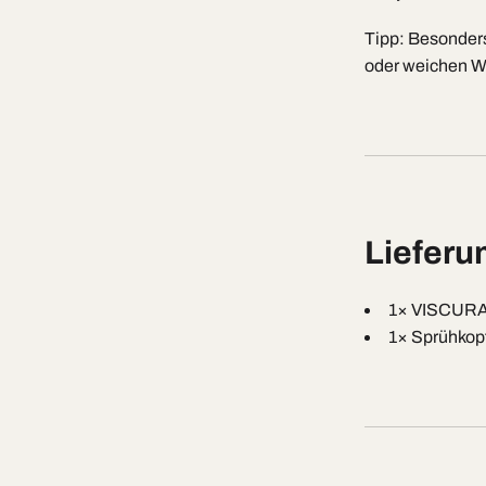
Tipp: Besonders
oder weichen 
Lieferu
1× VISCURA 
1× Sprühkop