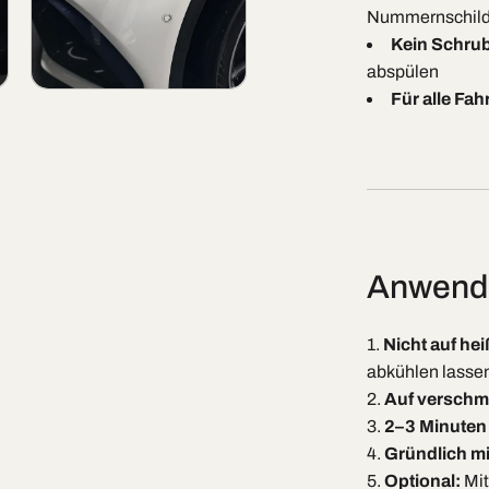
Nummernschild, K
Kein Schrub
abspülen
Open
Für alle Fa
media
7
in
modal
Anwendu
Nicht auf h
abkühlen lasse
Auf verschmu
2–3 Minuten 
Gründlich m
Optional:
Mit