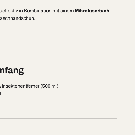
 effektiv in Kombination mit einem
Mikrofasertuch
Waschhandschuh.
mfang
Insektenentferner (500 ml)
f