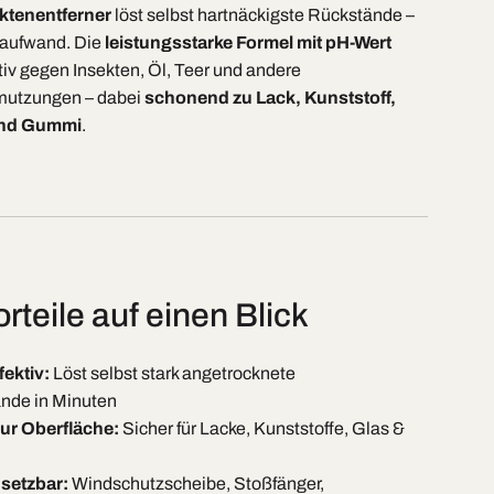
tenentferner
löst selbst hartnäckigste Rückstände –
taufwand. Die
leistungsstarke Formel mit pH-Wert
ktiv gegen Insekten, Öl, Teer und andere
mutzungen – dabei
schonend zu Lack, Kunststoff,
und Gummi
.
rteile auf einen Blick
fektiv:
Löst selbst stark angetrocknete
ände in Minuten
ur Oberfläche:
Sicher für Lacke, Kunststoffe, Glas &
insetzbar:
Windschutzscheibe, Stoßfänger,