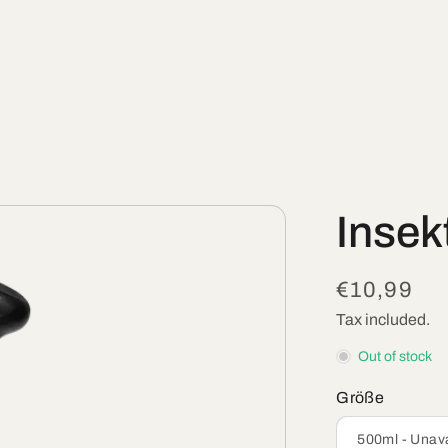
Insek
Regular
€10,99
price
Tax included.
Out of stock
Größe