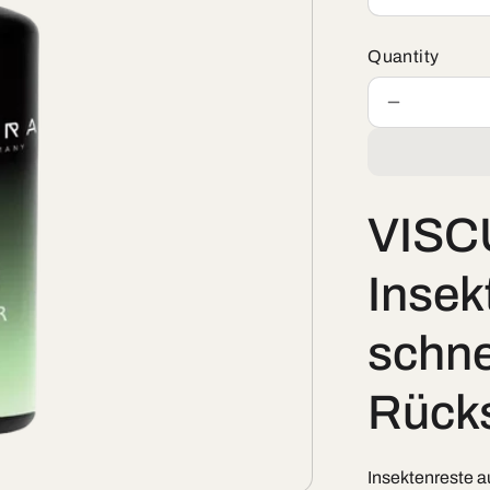
Quantity
Decrease
quantity
for
Insektenen
VIS
Insek
schne
Rück
Insektenreste 