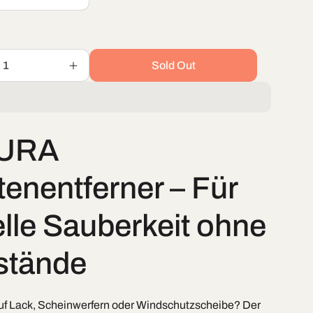
Sold Out
Increase
quantity
for
tferner
Insektenentferner
CURA
tenentferner – Für
lle Sauberkeit ohne
stände
auf Lack, Scheinwerfern oder Windschutzscheibe? Der