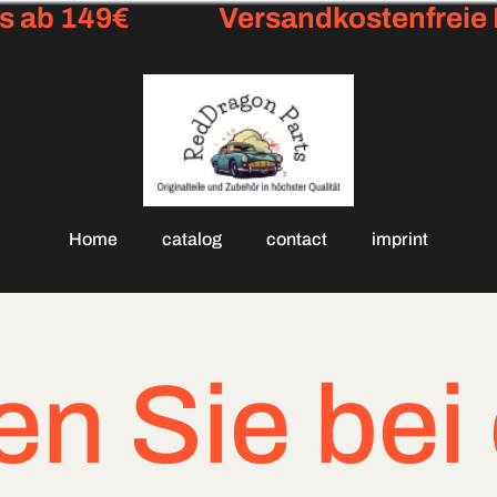
b 149€
Versandkostenfreie Lie
Home
catalog
contact
imprint
bei dringen