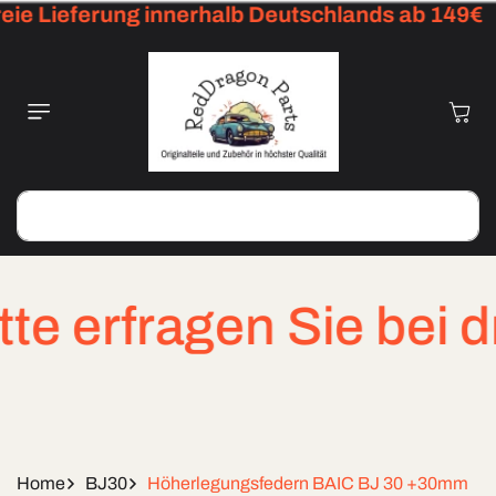
ie Lieferung innerhalb Deutschlands ab 149€
Skip To
Content
Cart
Search
 erfragen Sie bei dri
Home
BJ30
Höherlegungsfedern BAIC BJ 30 +30mm