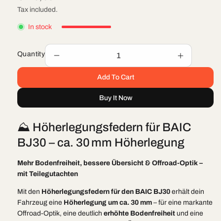
price
Tax included.
In stock
Quantity
Decrease
Increase
quantity
quantity
Add To Cart
for
for
Höherlegungsfedern
Höherlegu
Buy It Now
BAIC
BAIC
BJ
BJ
30
30
⛰️ Höherlegungsfedern für BAIC
+30mm
+30mm
BJ30 – ca. 30 mm Höherlegung
Mehr Bodenfreiheit, bessere Übersicht & Offroad-Optik –
mit Teilegutachten
Mit den
Höherlegungsfedern für den BAIC BJ30
erhält dein
Fahrzeug eine
Höherlegung um ca. 30 mm
– für eine markante
Offroad-Optik, eine deutlich
erhöhte Bodenfreiheit
und eine