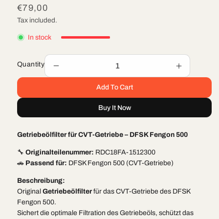
Regular
€79,00
price
Tax included.
In stock
Quantity
Decrease
Increase
quantity
quantity
Add To Cart
for
for
Getriebeölfilter
Getriebeölf
Buy It Now
für
für
CVT-
CVT-
Getriebe
Getriebe
Getriebeölfilter für CVT-Getriebe – DFSK Fengon 500
–
–
DFSK
DFSK
🔧
Originalteilenummer:
RDC18FA-1512300
Fengon
Fengon
🚗
Passend für:
DFSK Fengon 500 (CVT-Getriebe)
500
500
Beschreibung:
Original
Getriebeölfilter
für das CVT-Getriebe des DFSK
Fengon 500.
Sichert die optimale Filtration des Getriebeöls, schützt das