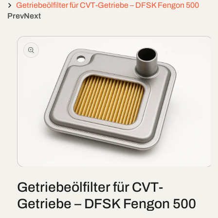
Getriebeölfilter für CVT-Getriebe – DFSK Fengon 500
Prev
Next
Skip To
Product
Information
Open
media
Getriebeölfilter für CVT-
1
in
modal
Getriebe – DFSK Fengon 500