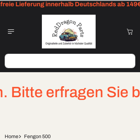
reie Lieferung innerhalb Deutschlands ab 149€
Skip To
Content
Cart
Search
itte erfragen Sie bei
Home
Fengon 500