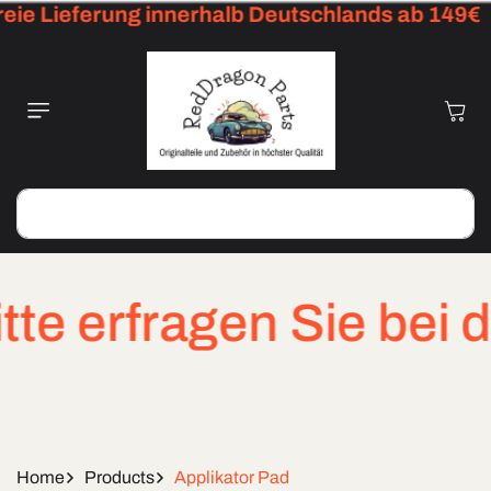
ie Lieferung innerhalb Deutschlands ab 149€
Skip To
Content
Cart
Search
 erfragen Sie bei dri
Home
Products
Applikator Pad