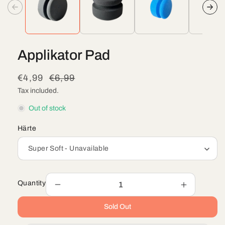
modal
mod
Applikator Pad
Sale
€4,99
Regular
€6,99
price
price
Tax included.
Out of stock
Härte
Quantity
Decrease
Increase
quantity
quantity
Sold Out
for
for
Applikator
Applikator