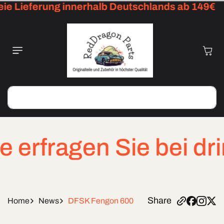
 Lieferung innerhalb Deutschlands ab 149€
Skip To
Content
Cart
Search
fragen Sie bei dringe
Share
Home
News
DFSK Fengon 600